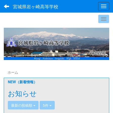
宮城県岩ヶ崎高等学校
Toggl
ホーム
NEW（新着情報）
お知らせ
最新の投稿順
5件