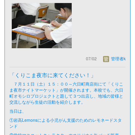
07/02
管理者k
「くりこま夜市に来てください！」
７月１１日（土）１５：００～六日町商店街にて「くりこ
ま夜市ナイトマーケット」が開催されます。本校でも、六日
町オモシロプロジェクトと題して３つ出店し、地域の皆様と
交流しながら生徒の活動を紹介します。
当日は、
①岩高Lemonsによる小児がん支援のためのレモネードスタ
ンド
②学校マスコットキャラクターのオリジナル缶バッチ販売