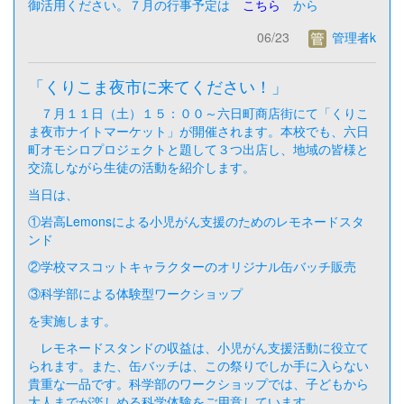
御活用ください。７月の行事予定は
こちら
から
06/23
管理者k
「くりこま夜市に来てください！」
７月１１日（土）１５：００～六日町商店街にて「くりこ
ま夜市ナイトマーケット」が開催されます。本校でも、六日
町オモシロプロジェクトと題して３つ出店し、地域の皆様と
交流しながら生徒の活動を紹介します。
当日は、
①岩高Lemonsによる小児がん支援のためのレモネードスタ
ンド
②学校マスコットキャラクターのオリジナル缶バッチ販売
③科学部による体験型ワークショップ
を実施します。
レモネードスタンドの収益は、小児がん支援活動に役立て
られます。また、缶バッチは、この祭りでしか手に入らない
貴重な一品です。科学部のワークショップでは、子どもから
大人までが楽しめる科学体験をご用意しています。