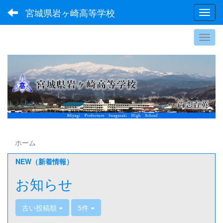
宮城県岩ヶ崎高等学校
Toggl
ホーム
NEW（新着情報）
お知らせ
古い投稿順
5件