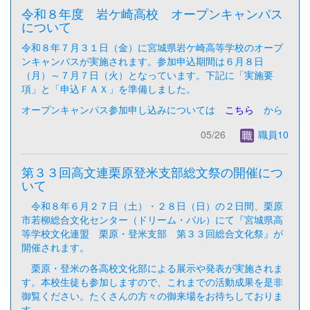
令和８年度 岩ケ崎高校 オープンキャンパス
について
令和８年７月３１日（金）に宮城県岩ケ崎高等学校のオープ
ンキャンパスが実施されます。参加申込期間は６月８日
（月）～７月７日（火）となっています。下記に「実施要
項」と「申込ＦＡＸ」を準備しました。
オープンキャンパス参加申し込みについては
こちら
から
05/26
職員10
第３３回高文連栗原登米支部総文祭の開催につ
いて
令和８年６月２７日（土）・２８日（日）の２日間、栗原
市若柳総合文化センター（ドリーム・パル）にて『宮城県高
等学校文化連盟 栗原・登米支部 第３３回総合文化祭』が
開催されます。
栗原・登米の各高校文化部による展示や発表が実施されま
す。本校生徒も参加しますので、これまでの活動成果を是非
御覧ください。たくさんの方々の御来場をお待ちしておりま
す。