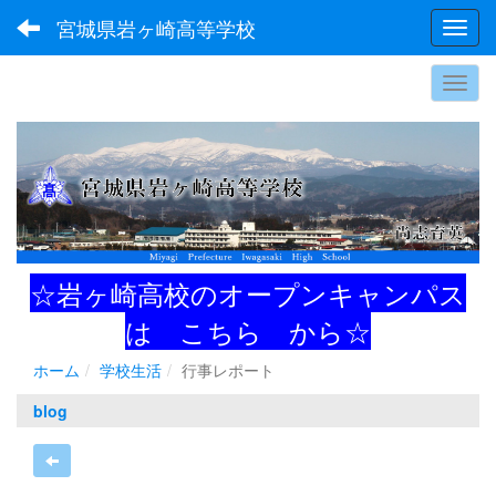
宮城県岩ヶ崎高等学校
Toggl
☆岩ヶ崎高校のオープンキャンパス
は
こちら
から☆
ホーム
学校生活
行事レポート
blog