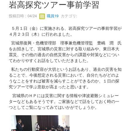
岩高探究ツアー事前学習
投稿日時 : 04/24
職員19
カテゴリ:
５月１日（金）に実施される、岩高探究ツアーの事前学習が
４月２３日（木）に行われました。
宮城県復興・危機管理部 理事兼危機管理監 豊嶋 潤 氏
をお招きして、宮城県の災害に対する取り組みや、東日本大
震災、その他の過去の自然災害からの課題や対策などについ
てわかりやすくお話をしていただきました。
私たちの行動変容が大切というお話もあり、過去の災害を知
ることで、今後想定される災害において、自分たちがどのよ
うなことをすれば被害を減らすことができるのか、１日の探
究ツアーで学ぶ意欲が高まったと思います。
宮城県のＨＰには災害に関する情報や津波避難シミュレー
ターなどもあるそうです。ご家族などで話をしておく時の一
つとしてご覧になってみてはいかがでしょうか。