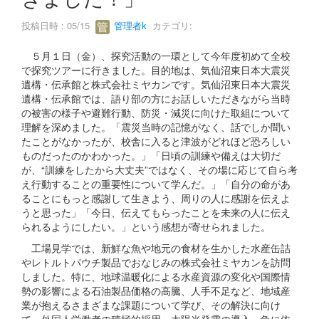
投稿日時 : 05/15
管理者k
カテゴリ:
５月１日（金）、探究活動の一環として今年度初めて全校
で探究ツアーに行きました。目的地は、気仙沼東日本大震災
遺構・伝承館と株式会社ミヤカンです。気仙沼東日本大震災
遺構・伝承館では、語り部の方にお話しいただきながら当時
の被害の様子や避難行動、防災・減災に向けた取組について
理解を深めました。「震災当時の記憶がなく、話でしか聞い
たことがなかったが、校舎に入ると津波がどれほど恐ろしい
ものだったのかわかった。」「日頃の訓練や備えは大切だ
が、“訓練をしたから大丈夫”ではなく、その場に応じて自ら考
え行動することの重要性について学んだ。」「自分の命があ
ることにもっと感謝して生きよう、周りの人に感謝を伝えよ
うと思った」「今日、伝えてもらったことを未来の人に伝え
られるようにしたい。」という感想が寄せられました。
工場見学では、新鮮な魚や地元の食材を生かした水産缶詰
やレトルトパウチ製品でおなじみの株式会社ミヤカンを訪問
しました。特に、地球温暖化による水産資源の変化や国際情
勢の影響による石油製品価格の高騰、人手不足など、地域産
業が抱えるさまざまな課題について学び、その解決に向け
て、外国人労働者の積極的採用、太陽光発電の導入、魚に依