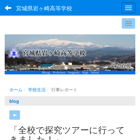
宮城県岩ヶ崎高等学校
Toggl
ホーム
学校生活
行事レポート
blog
「全校で探究ツアーに行って
きました！」