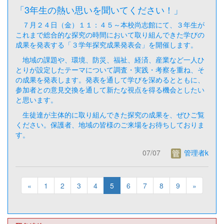
「3年生の熱い思いを聞いてください！」
７月２４日（金）１１：４５～本校尚志館にて、３年生が
これまで総合的な探究の時間において取り組んできた学びの
成果を発表する「３学年探究成果発表会」を開催します。
地域の課題や、環境、防災、福祉、経済、産業など一人ひ
とりが設定したテーマについて調査・実践・考察を重ね、そ
の成果を発表します。発表を通して学びを深めるとともに、
参加者との意見交換を通して新たな視点を得る機会としたい
と思います。
生徒達が主体的に取り組んできた探究の成果を、ぜひご覧
ください。保護者、地域の皆様のご来場をお待ちしておりま
す。
07/07
管理者k
«
1
2
3
4
5
6
7
8
9
»