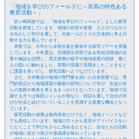
「地域を学びのフィールドに～岩高の特色ある
教育活動～」
岩ヶ崎高校では、「地域を学びのフィールド」とした教育
活動を推進しています。地域の自然や産業、人とのつながり
を生かした学びを通して、生徒一人ひとりが主体的に考え行
動する力を育んでいます。
本校では、今年から全校生徒が参加する探究ツアーを実施
しています。今年度は、宮城県沿岸部である気仙沼地域の企
業や施設を訪問し、震災復興の様子や地域産業の現状、働く
人の思いに触れました。実際の現場で見聞きしたことをもと
に課題を見いだし、探究活動へとつなげています。
また、大学教員や地域の専門家を招いた出前授業では、専
門的視点から地域課題や最新の研究について学び、生徒が自
らの進路や将来を考えるきっかけとなっています。地域で活
躍する方々は毎回ジャンルが異なり、対話を通して自分の学
びが社会と結びついていることを実感する貴重な機会となっ
ています。
探究活動の成果は校内発表だけでなく、地域イベントなど
でも発信しています。地域の方々から意見やアドバイスをい
ただくことで学びをさらに深めるとともに、自分たちの活動
が地域に役立つ喜びや達成感を味わっています。
地域とともに学び、地域に学びを還元する。これからも地