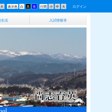
ログイン
表示色
行間
校生活
入試情報等