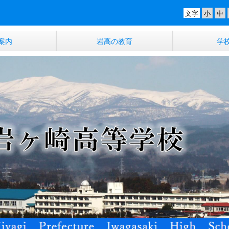
文字
案内
岩高の教育
学