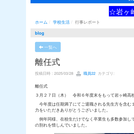
☆岩ヶ
ホーム
学校生活
行事レポート
blog
一覧へ
離任式
投稿日時 : 2025/03/28
職員22
カテゴリ:
離任式
３月２７日（木） 令和６年度末をもって岩ヶ崎高
今年度は任期満了にてご退職される先生方を含む１
力をいただきありがとうございました。
例年同様、在校生だけでなく卒業生も多数参加して
の別れを惜しんでいました。