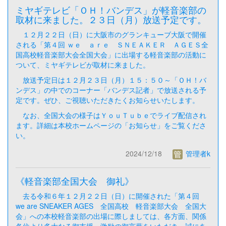
ミヤギテレビ「ＯＨ！バンデス」が軽音楽部の
取材に来ました。２３日（月）放送予定です。
１２月２２日（日）に大阪市のグランキューブ大阪で開催
される「第４回 ｗｅ ａｒｅ ＳＮＥＡＫＥＲ ＡＧＥＳ全
国高校軽音楽部大会全国大会」に出場する軽音楽部の活動に
ついて、ミヤギテレビが取材に来ました。
放送予定日は１２月２３日（月）１５：５０～「ＯＨ！バ
ンデス」の中でのコーナー「バンデス記者」で放送される予
定です。ぜひ、ご視聴いただきたくお知らせいたします。
なお、全国大会の様子はＹｏｕＴｕｂｅでライブ配信され
ます。詳細は本校ホームページの「お知らせ」をご覧くださ
い。
2024/12/18
管理者k
《軽音楽部全国大会 御礼》
去る令和６年１２月２２日（日）に開催された「第４回
we are SNEAKER AGES 全国高校 軽音楽部大会 全国大
会」への本校軽音楽部の出場に際しましては、各方面、関係
各位より多大なる御支援、激励の御言葉をいただき、誠にあ