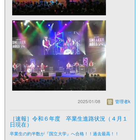
2025/01/08
管理者k
［速報］令和６年度 卒業生進路状況（４月１
日現在）
卒業生の約半数が『国立大学』へ合格！！過去最高！！