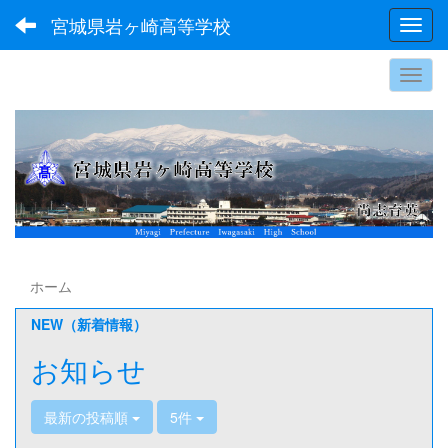
宮城県岩ヶ崎高等学校
Toggl
ホーム
NEW（新着情報）
お知らせ
最新の投稿順
5件