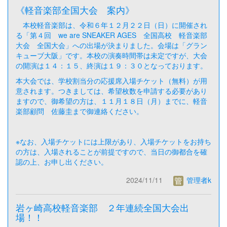
《軽音楽部全国大会 案内》
本校軽音楽部は、令和６年１２月２２日（日）に開催され
る「第４回 we are SNEAKER AGES 全国高校 軽音楽部
大会 全国大会」への出場が決まりました。会場は「グラン
キューブ大阪」です。本校の演奏時間帯は未定ですが、大会
の開演は１４：１５、終演は１９：３０となっております。
本大会では、学校割当分の応援席入場チケット（無料）が用
意されます。つきましては、希望枚数を申請する必要があり
ますので、御希望の方は、１１月１８日（月）までに、軽音
楽部顧問 佐藤圭まで御連絡ください。
※なお、入場チケットには上限があり、入場チケットをお持ち
の方は、入場されることが前提ですので、当日の御都合を確
認の上、お申し出ください。
2024/11/11
管理者k
岩ヶ崎高校軽音楽部 ２年連続全国大会出
場！！