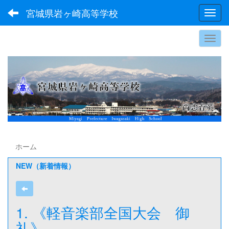
宮城県岩ヶ崎高等学校
Toggl
ホーム
NEW（新着情報）
1. 《軽音楽部全国大会 御
礼》