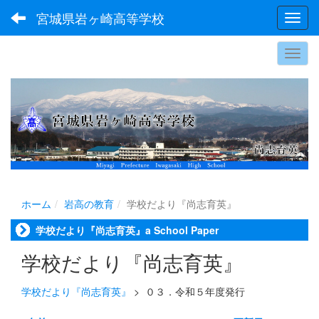
宮城県岩ヶ崎高等学校
Toggl
ホーム
岩高の教育
学校だより『尚志育英』
学校だより『尚志育英』a School Paper
学校だより『尚志育英』
学校だより『尚志育英』
>
０３．令和５年度発行