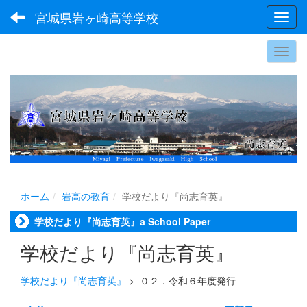
宮城県岩ヶ崎高等学校
Toggl
ホーム
岩高の教育
学校だより『尚志育英』
学校だより『尚志育英』a School Paper
学校だより『尚志育英』
学校だより『尚志育英』
>
０２．令和６年度発行