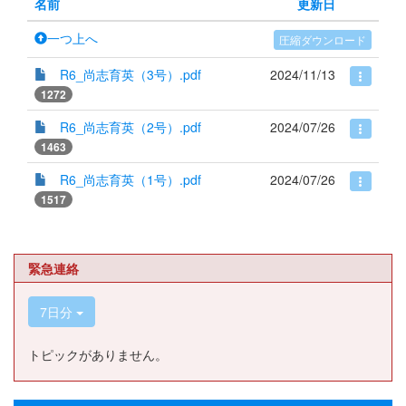
名前
更新日
一つ上へ
圧縮ダウンロード
R6_尚志育英（3号）.pdf
2024/11/13
1272
R6_尚志育英（2号）.pdf
2024/07/26
1463
R6_尚志育英（1号）.pdf
2024/07/26
1517
緊急連絡
7日分
トピックがありません。