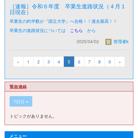
［速報］令和６年度 卒業生進路状況（４月１
日現在）
卒業生の約半数が『国立大学』へ合格！！過去最高！！
卒業生の進路状況については
こちら
から
2025/04/02
管理者k
«
1
2
3
4
5
6
7
8
9
»
緊急連絡
7日分
トピックがありません。
メニュー