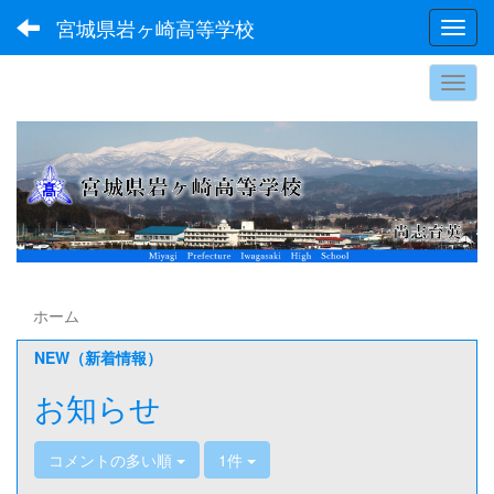
宮城県岩ヶ崎高等学校
Toggl
ホーム
NEW（新着情報）
お知らせ
コメントの多い順
1件