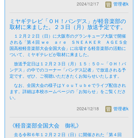
2024/12/17
管理者k
ミヤギテレビ「ＯＨ！バンデス」が軽音楽部の
取材に来ました。２３日（月）放送予定です。
１２月２２日（日）に大阪市のグランキューブ大阪で開催
される「第４回 ｗｅ ａｒｅ ＳＮＥＡＫＥＲ ＡＧＥＳ全
国高校軽音楽部大会全国大会」に出場する軽音楽部の活動に
ついて、ミヤギテレビが取材に来ました。
放送予定日は１２月２３日（月）１５：５０～「ＯＨ！バ
ンデス」の中でのコーナー「バンデス記者」で放送される予
定です。ぜひ、ご視聴いただきたくお知らせいたします。
なお、全国大会の様子はＹｏｕＴｕｂｅでライブ配信され
ます。詳細は本校ホームページの「お知らせ」をご覧くださ
い。
2024/12/18
管理者k
《軽音楽部全国大会 御礼》
去る令和６年１２月２２日（日）に開催された「第４回