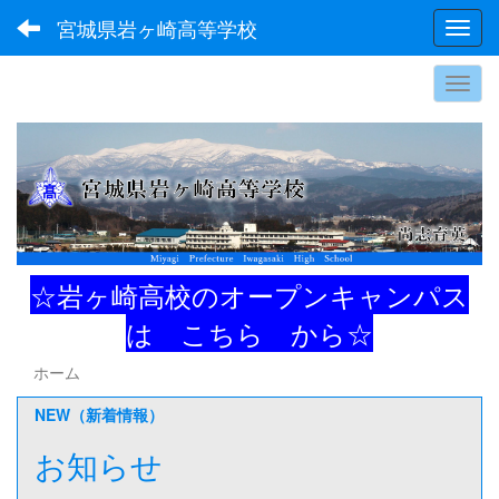
宮城県岩ヶ崎高等学校
Toggl
☆岩ヶ崎高校のオープンキャンパス
は
こちら
から☆
ホーム
NEW（新着情報）
お知らせ