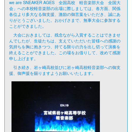
we are SNEAKER AGES 全国高校 軽音楽部大会 全国大
会」への本校軽音楽部の出場に際しましては、各方面、関係
各位より多大なる御支援、激励の御言葉をいただき、誠にあ
りがとうございました。おかげさまで、無事大会に参加する
ことができました。
大会におきましては、残念ながら入賞することはできませ
んでしたが、生徒たちは、支えていただいた皆様への感謝の
気持ちを胸に抱きつつ、持てる限りの力を出し切って演奏を
終えることができました。この場をお借りして、改めて感謝
申し上げます。
引き続き、岩ヶ崎高校並びに岩ヶ崎高校軽音楽部への御支
援、御声援を賜りますようお願いいたします。