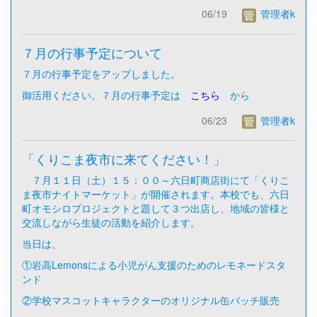
06/19
管理者k
７月の行事予定について
７月の行事予定をアップしました。
御活用ください。７月の行事予定は
こちら
から
06/23
管理者k
「くりこま夜市に来てください！」
７月１１日（土）１５：００～六日町商店街にて「くりこ
ま夜市ナイトマーケット」が開催されます。本校でも、六日
町オモシロプロジェクトと題して３つ出店し、地域の皆様と
交流しながら生徒の活動を紹介します。
当日は、
①岩高Lemonsによる小児がん支援のためのレモネードスタ
ンド
②学校マスコットキャラクターのオリジナル缶バッチ販売