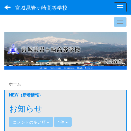
宮城県岩ヶ崎高等学校
Toggl
ホーム
NEW（新着情報）
お知らせ
コメントの多い順
1件